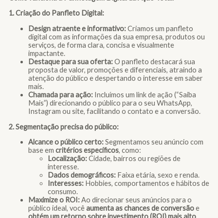
1. Criação do Panfleto Digital:
Design atraente e informativo:
Criamos um panfleto
digital com as informações da sua empresa, produtos ou
serviços, de forma clara, concisa e visualmente
impactante.
Destaque para sua oferta:
O panfleto destacará sua
proposta de valor, promoções e diferenciais, atraindo a
atenção do público e despertando o interesse em saber
mais.
Chamada para ação:
Incluímos um link de ação (“Saiba
Mais”) direcionando o público para o seu WhatsApp,
Instagram ou site, facilitando o contato e a conversão.
2. Segmentação precisa do público:
Alcance o público certo:
Segmentamos seu anúncio com
base em
critérios específicos
, como:
Localização:
Cidade, bairros ou regiões de
interesse.
Dados demográficos:
Faixa etária, sexo e renda.
Interesses:
Hobbies, comportamentos e hábitos de
consumo.
Maximize o ROI:
Ao direcionar seus anúncios para o
público ideal, você
aumenta as chances de conversão
e
obtém um retorno sobre investimento (ROI) mais alto
.